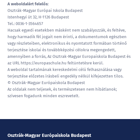
A weboldalért felelős:
Osztrák-Magyar Európai Iskola Budapest
Istenhegyi út 32, H-1126 Budapest
Tel.: 0036-1-3564657
Hacsak egyedi esetekben másként nem szabályozzák, és feltéve,
hogy harmadik fél jogait nem érinti, a dokumentumok egészben
vagy részleteiben, elektronikus és nyomtatott formában történő
terjesztése iskolai és továbbképzési célokra megengedett,
amennyiben a forrás, Az Osztrak-Magyar Europaiskola Budapest és
az URL
https://europaschule.hu
feltüntetésre kerül.
A weboldal tartalmának kereskedelmi célú felhasználása vagy
terjesztése előzetes írásbeli engedély nélkül kifejezetten tilos.
© Osztrák-Magyar Európaiskola Budapest
Az oldalak nem teljesek, és természetesen nem hibátlanok;
szívesen fogadunk minden eszrevetelt.
Osztrák-Magyar Európaiskola Budapest