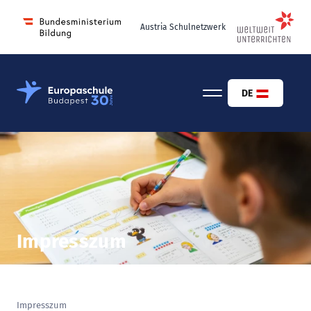
Austria Schulnetzwerk
Osztrák-Magyar Európaiskola Budapest
DE
Impresszum
Impresszum