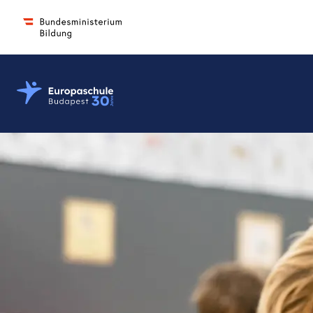
Osztrák-Magyar Európaiskola Budapest