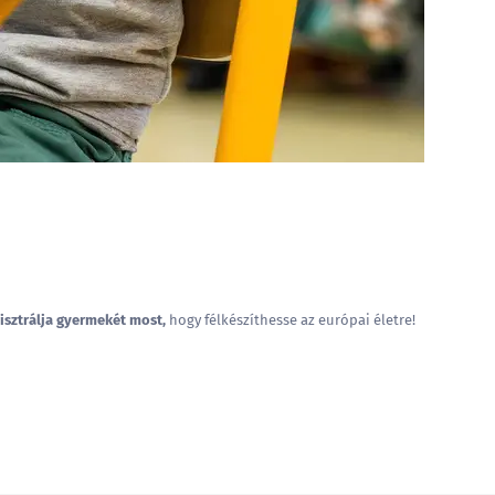
isztrálja gyermekét most,
hogy félkészíthesse az európai életre!