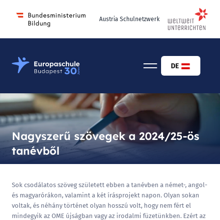
Austria Schulnetzwerk
Osztrák-Magyar Európaiskola Budapest
DE
Nagyszerű szövegek a 2024/25-ös
tanévből
Sok csodálatos szöveg született ebben a tanévben a német-, angol-
és magyarórákon, valamint a két írásprojekt napon. Olyan sokan
voltak, és néhány történet olyan hosszú volt, hogy nem fért el
mindegyik az OME újságban vagy az irodalmi füzetünkben. Ezért az