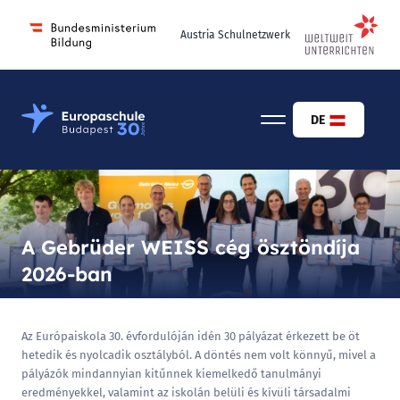
Austria Schulnetzwerk
Osztrák-Magyar Európaiskola Budapest
DE
A Gebrüder WEISS cég ösztöndíja
2026-ban
Az Európaiskola 30. évfordulóján idén 30 pályázat érkezett be öt
hetedik és nyolcadik osztályból. A döntés nem volt könnyű, mivel a
pályázók mindannyian kitűnnek kiemelkedő tanulmányi
eredményekkel, valamint az iskolán belüli és kívüli társadalmi