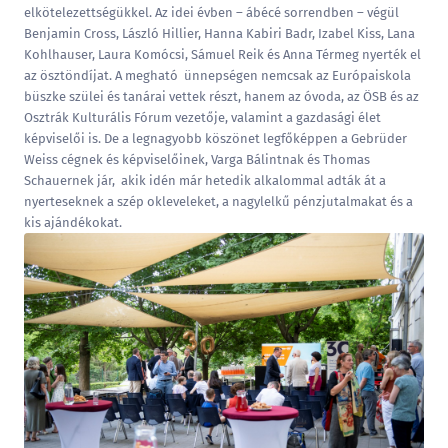
elkötelezettségükkel. Az idei évben – ábécé sorrendben – végül
Benjamin Cross, László Hillier, Hanna Kabiri Badr, Izabel Kiss, Lana
Kohlhauser, Laura Komócsi, Sámuel Reik és Anna Térmeg nyerték el
az ösztöndíjat. A megható ünnepségen nemcsak az Európaiskola
büszke szülei és tanárai vettek részt, hanem az óvoda, az ÖSB és az
Osztrák Kulturális Fórum vezetője, valamint a gazdasági élet
képviselői is. De a legnagyobb köszönet legfőképpen a Gebrüder
Weiss cégnek és képviselőinek, Varga Bálintnak és Thomas
Schauernek jár, akik idén már hetedik alkalommal adták át a
nyerteseknek a szép okleveleket, a nagylelkű pénzjutalmakat és a
kis ajándékokat.