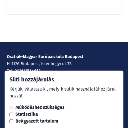
Osztrák-Magyar Európaiskola Budapest
H-1126 Budapest, Istenhegyi út 32.
Tel: 003613564657
E-Mail:
office@europaschule.hu
Süti hozzájárulás
Kérjük, válassza ki, melyik sütik használatához járul
Impresszum
hozzá!
Adatvédelem
Működéshez szükséges
Statisztika
Iskolánk közösségi csatornái
Beágyazott tartalom