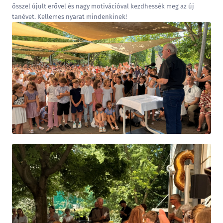
ősszel újult erővel és nagy motivációval kezdhessék meg az új
tanévet. Kellemes nyarat mindenkinek!