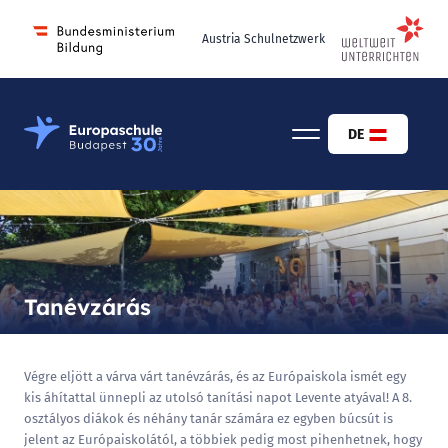
Austria Schulnetzwerk
Osztrák-Magyar Európaiskola Budapest
DE
Tanévzárás
Végre eljött a várva várt tanévzárás, és az Európaiskola ismét egy
kis áhítattal ünnepli az utolsó tanítási napot Levente atyával! A 8.
osztályos diákok és néhány tanár számára ez egyben búcsút is
jelent az Európaiskolától, a többiek pedig most pihenhetnek, hogy