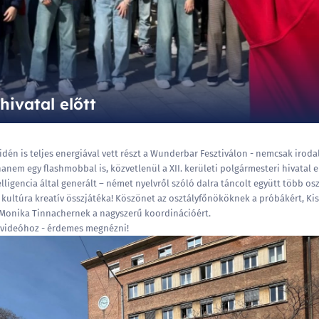
ivatal előtt
idén is teljes energiával vett részt a Wunderbar Fesztiválon - nemcsak iroda
anem egy flashmobbal is, közvetlenül a XII. kerületi polgármesteri hivatal el
lligencia által generált – német nyelvről szóló dalra táncolt együtt több osz
 kultúra kreatív összjátéka! Köszönet az osztályfőnököknek a próbákért, Ki
 Monika Tinnachernek a nagyszerű koordinációért.
videóhoz
- érdemes megnézni!