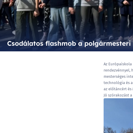
Csodálatos flashmob a polgármesteri h
Az Európaiskola 
rendezvénnyel, h
mesterséges inte
technológia és a
az előtáncért és
Jó szórakozást a