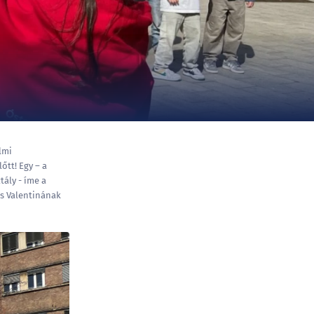
lmi
őtt! Egy – a
tály - íme a
ss Valentinának