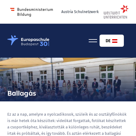
Austria Schulnetzwerk
Osztrák-Magyar Európaiskola Budapest
DE
Ballagás
Ez az a nap, amelyre a nyolcadikosok, szüleik és az osztályfőnökök
is már hetek óta készültek: videókat forgattak, fotókat készítettek
a csoportképhez, kiválasztották a különleges ruhát, beszédeket
írtak és próbáltak, és így tovább. És aztán elérkezett a ballagási