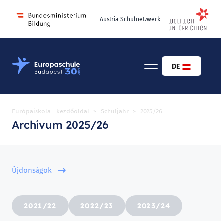
Austria Schulnetzwerk
Osztrák-Magyar Európaiskola Budapest
DE
Európaiskola - kezdőoldal
>
Schuljahr
>
2025/26
Archívum 2025/26
Újdonságok
2021/22
2022/23
2023/24